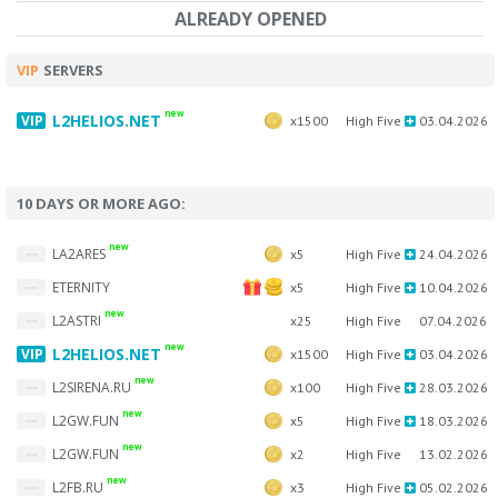
ALREADY OPENED
VIP
SERVERS
new
L2HELIOS.NET
x1500
High Five
03.04.2026
10 DAYS OR MORE AGO:
new
LA2ARES
x5
High Five
24.04.2026
ETERNITY
x5
High Five
10.04.2026
new
L2ASTRI
x25
High Five
07.04.2026
new
L2HELIOS.NET
x1500
High Five
03.04.2026
new
L2SIRENA.RU
x100
High Five
28.03.2026
new
L2GW.FUN
x5
High Five
18.03.2026
new
L2GW.FUN
x2
High Five
13.02.2026
new
L2FB.RU
x3
High Five
05.02.2026