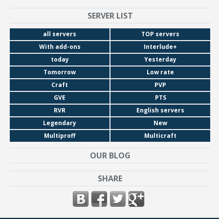
SERVER LIST
all servers
TOP servers
With add-ons
Interlude+
today
Yesterday
Tomorrow
Low rate
Craft
PVP
GVE
PTS
RVR
English servers
Legendary
New
Multiproff
Multicraft
OUR BLOG
SHARE