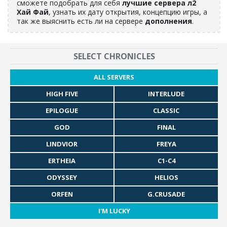
сможете подобрать для себя
лучшие сервера л2
Хай Фай
, узнать их дату открытия, концепцию игры, а
так же выяснить есть ли на сервере
дополнения
.
SELECT CHRONICLES
ALL SERVERS
HIGH FIVE
INTERLUDE
EPILOGUE
CLASSIC
GOD
FINAL
LINDVIOR
FREYA
ERTHEIA
C1-C4
ODYSSEY
HELIOS
ORFEN
G.CRUSADE
I'M LUCKY