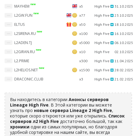
new
MAYHEM
x5
High Five
31.10.2025
new
L2GW.FUN
x77
High Five
23.10.2025
ELTUS
x50
High Five
18.10.2025
new
L2SIRENA.RU
x100
High Five
16.10.2025
L2ADEN.TJ
x5000
High Five
06.10.2025
new
L2GIRAN.RU
x10
High Five
02.10.2025
L2.PRIME
x300
High Five
11.04.2025
new
L2HELIOS.NET
x1500
High Five
28.02.2025
DRACONIC.CLUB
x3
High Five
21.02.2025
Вы находитесь в категории
Анонсы серверов
Lineage High Five
. В Этой категории вы можете
узнать про
новые сервера Lineage 2 High Five
,
которые скоро откроются или уже открылись.
Список
серверов л2 High Five
достаточно большой, так как
хроники
одни из самых популярных, но благодоря
удобной сортировке на нашем сайте, вы всегда