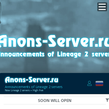
Announcements of Lineage 2 servers
New Lineage 2 servers
» High Five
SOON WILL OPEN